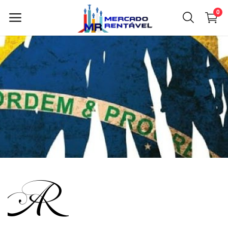
0
Vender
agora
Menu principal
Categorias
Início
Lista de desejos
Contato
Blog