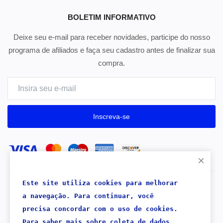
BOLETIM INFORMATIVO
Deixe seu e-mail para receber novidades, participe do nosso
programa de afiliados e faça seu cadastro antes de finalizar sua
compra.
Inscreva-se
Este site utiliza cookies para melhorar 
Copyright 2026® Mercado Rentável - Todos os direitos
a navegação. 
Para continuar, 
você 
reservados.
precisa concordar com o uso de cookies.
Para saber mais sobre coleta de dados,