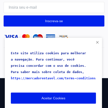
Inscreva-se
Este site utiliza cookies para melhorar 
Copyright 2026® Mercado Rentável - Todos os direitos
a navegação. 
Para continuar, 
você 
reservados.
precisa concordar com o uso de cookies.
Para saber mais sobre coleta de dados,
https://mercadorentavel.com/terms-conditions
1.250
VISITAS
Aceitar Cookies
REGISTRADAS