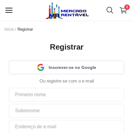
0
Início
Registrar
Vender
agora
Registrar
Menu principal
Inscrever-se no Google
Categorias
Ou registre-se com o e-mail
Início
Lista de desejos
Contato
Blog