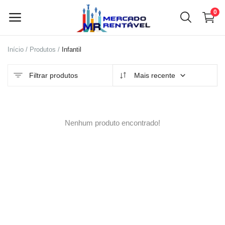
0
Início
Produtos
Infantil
Vender
agora
Filtrar produtos
Mais recente
Menu principal
Nenhum produto encontrado!
Categorias
Início
Lista de desejos
Contato
Blog