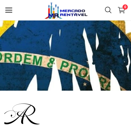
0
Vender
agora
Menu principal
Categorias
Início
Lista de desejos
Contato
Blog