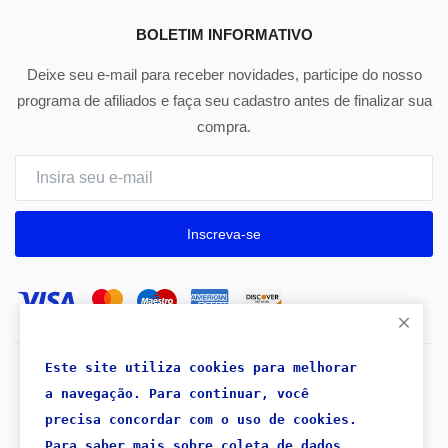
BOLETIM INFORMATIVO
Deixe seu e-mail para receber novidades, participe do nosso
programa de afiliados e faça seu cadastro antes de finalizar sua
compra.
Inscreva-se
Este site utiliza cookies para melhorar 
Copyright 2026® Mercado Rentável - Todos os direitos
a navegação. 
Para continuar, 
você 
reservados.
precisa concordar com o uso de cookies.
Para saber mais sobre coleta de dados,