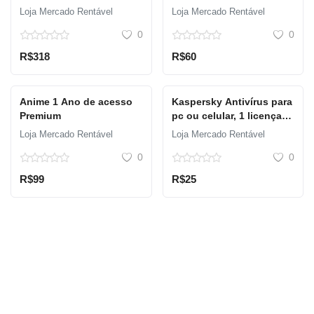
Loja Mercado Rentável
Loja Mercado Rentável
0
0
R$318
R$60
Anime 1 Ano de acesso
Kaspersky Antivírus para
Premium
pc ou celular, 1 licença
para 1 dispositivo,
Loja Mercado Rentável
Loja Mercado Rentável
duração de 12 meses
0
0
R$99
R$25