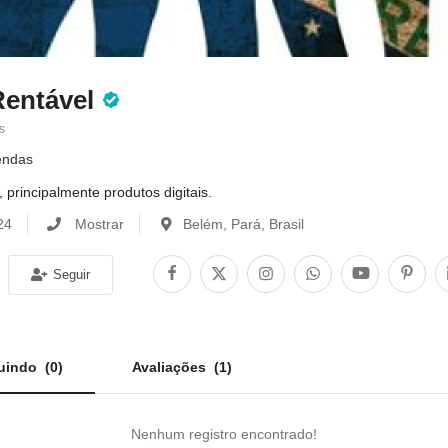
Rentável
s
endas
rincipalmente produtos digitais.
24
Mostrar
Belém, Pará, Brasil
Seguir
uindo
(0)
Avaliações
(1)
Nenhum registro encontrado!