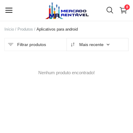
0
Início
Produtos
Aplicativos para android
Vender
agora
Filtrar produtos
Mais recente
Menu principal
Nenhum produto encontrado!
Categorias
Início
Lista de desejos
Contato
Blog