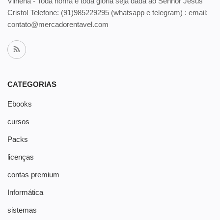
Vilhena - Toda honra e toda glória seja dada ao Senhor Jesus
Cristo! Telefone:
(91)985229295 (whatsapp e telegram) : email:
contato@mercadorentavel.com
CATEGORIAS
Ebooks
cursos
Packs
licenças
contas premium
Informática
sistemas