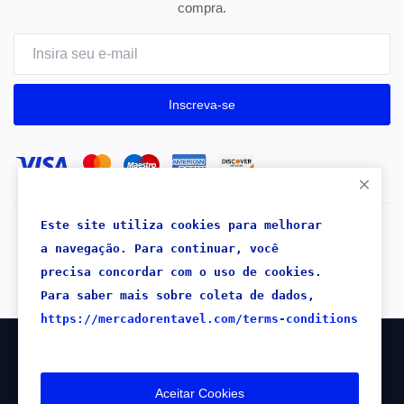
compra.
Inscreva-se
Este site utiliza cookies para melhorar 
Copyright 2026® Mercado Rentável - Todos os direitos
a navegação. 
Para continuar, 
você 
reservados.
precisa concordar com o uso de cookies.
Para saber mais sobre coleta de dados,
https://mercadorentavel.com/terms-conditions
1.250
VISITAS
Aceitar Cookies
REGISTRADAS