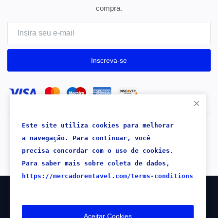
compra.
Inscreva-se
Este site utiliza cookies para melhorar 
Copyright 2026® Mercado Rentável - Todos os direitos
a navegação. 
Para continuar, 
você 
reservados.
precisa concordar com o uso de cookies.
Para saber mais sobre coleta de dados,
https://mercadorentavel.com/terms-conditions
1.250
VISITAS
Aceitar Cookies