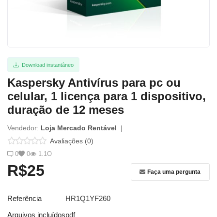
Entrar
Registrar
Localização
Download instantâneo
Kaspersky Antivírus para pc ou
celular, 1 licença para 1 dispositivo,
duração de 12 meses
Vendedor:
Loja Mercado Rentável
|
Avaliações (0)
0
0
1.1O
R$25
Faça uma pergunta
Referência
HR1Q1YF260
Arquivos incluídos
pdf