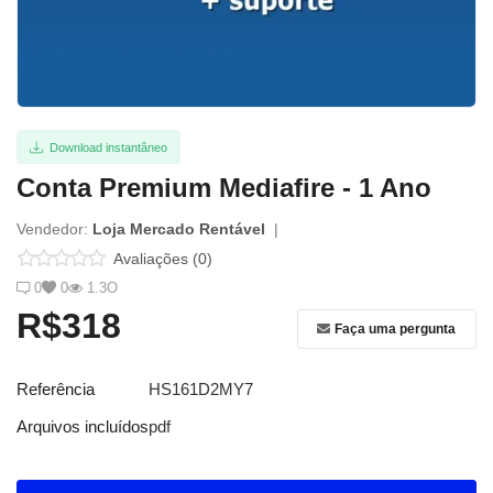
Entrar
Registrar
Localização
Download instantâneo
Conta Premium Mediafire - 1 Ano
Vendedor:
Loja Mercado Rentável
|
Avaliações (0)
0
0
1.3O
R$318
Faça uma pergunta
Referência
HS161D2MY7
Arquivos incluídos
pdf