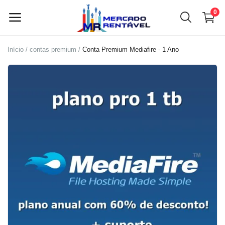
0
Início
contas premium
Conta Premium Mediafire - 1 Ano
Vender
agora
Menu principal
Categorias
Início
Lista de desejos
Contato
Blog